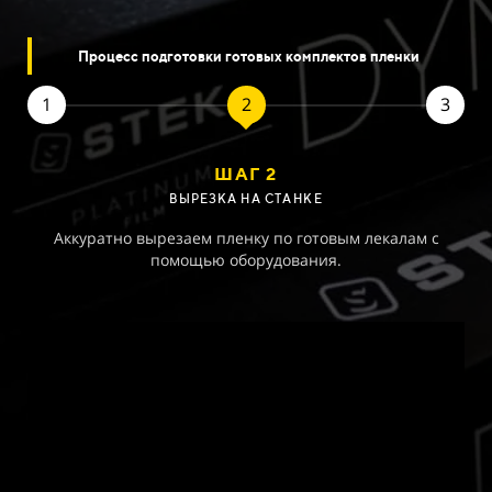
Процесс подготовки готовых комплектов пленки
1
2
3
ШАГ 2
ВЫРЕЗКА НА
СТАНКЕ
Аккуратно вырезаем пленку по готовым лекалам с
Г
помощью оборудования.