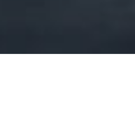
Для чего нужна полировка автомобиля?
Пользуясь автомобилем изо дня в день, окружающая среды не
забывает напоминать нам о своем негативном воздействии. Грязь
и осадки, а также все возможная копоть и следы от придорожных
растений разрушают ЛКП кузова и портят вид.
Подробнее