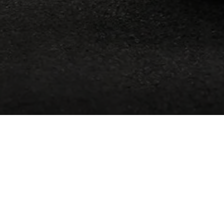
Наш
адрес