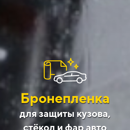
Бронепленка
для защиты
кузова,
стёкол и фар авто