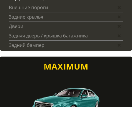
Внешние пороги
Задние крылья
Двери
Задняя дверь / крышка багажника
Задний бампер
MAXIMUM