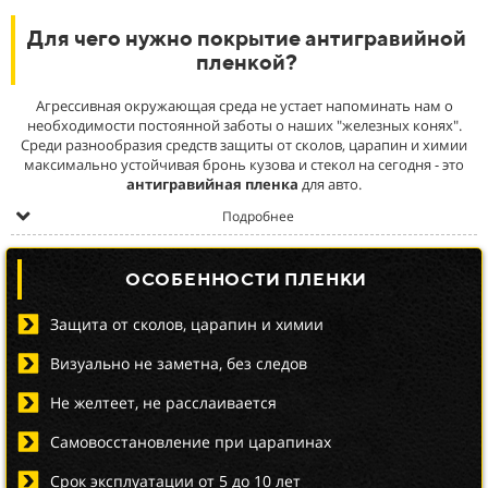
Для чего нужно покрытие антигравийной
пленкой?
Агрессивная окружающая среда не устает напоминать нам о
необходимости постоянной заботы о наших "железных конях".
Среди разнообразия средств защиты от сколов, царапин и химии
максимально устойчивая бронь кузова и стекол на сегодня - это
антигравийная пленка
для авто.
Подробнее
ОСОБЕННОСТИ ПЛЕНКИ
Защита от сколов, царапин и химии
Визуально не заметна, без следов
Не желтеет, не расслаивается
Самовосстановление при царапинах
Срок эксплуатации от 5 до 10 лет